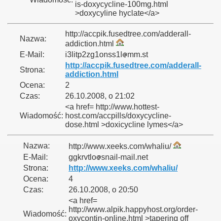
is-doxycycline-100mg.html
>doxycyline hyclate</a>
http://accpik.fusedtree.com/adderall-
Nazwa:
addiction.html
E-Mail:
i3litp2zg1onss1l
mm.st
http://accpik.fusedtree.com/adderall-
Strona:
addiction.html
Ocena:
2
Czas:
26.10.2008, o 21:02
<a href= http://www.hottest-
Wiadomość:
host.com/accpills/doxycycline-
dose.html >doxicycline lymes</a>
Nazwa:
http://www.xeeks.com/whaliu/
E-Mail:
ggkrvtlo
snail-mail.net
Strona:
http://www.xeeks.com/whaliu/
Ocena:
4
Czas:
26.10.2008, o 20:50
<a href=
http://www.alpik.happyhost.org/order-
Wiadomość:
oxycontin-online.html >tapering off