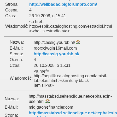
Strona:
http://wellbadac.bigforumpro.com/
Ocena:
4
Czas:
26.10.2008, o 15:41
<a href=
Wiadomość:
http://espik.cataloghosting.com/estradiol.html
>what is estradiol</a>
Nazwa:
http://cassig.yourbb.nl/
E-Mail:
rqorxcjwgj
16mail.com
Strona:
http://cassig.yourbb.nl/
Ocena:
4
Czas:
26.10.2008, o 15:31
<a href=
http://hepillk.cataloghosting.com/lamisil-
Wiadomość:
tabletas.html >skin itchy black
lamisil</a>
http://masstabsd.seitenclique.net/cephalexin-
Nazwa:
use.html
E-Mail:
mlqjgaoh
financier.com
http://masstabsd.seitenclique.net/cephalexin
Strona: