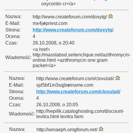
oxycontin cr</a>
Nazwa:
http://www.createforum.com/doxytg/
E-Mail:
mx4j
priest.com
Strona:
http://www.createforum.com/doxytg/
Ocena:
4
Czas:
26.10.2008, o 20:40
<a href=
http://masstabsd.seitenclique.net/azithromycin-
Wiadomość:
online.html >azithromycin one gram
packet</a>
Nazwa:
http://www.createforum.com/clovulati/
E-Mail:
sjd5bf1m3sqjb
iname.com
Strona:
http://www.createforum.com/clovulati/
Ocena:
4
Czas:
26.10.2008, o 20:05
http://hepillk.cataloghosting.com/discount-
Wiadomość:
levitra.html levitra farm
Nazwa:
http://xenaeph.omgforum.net/