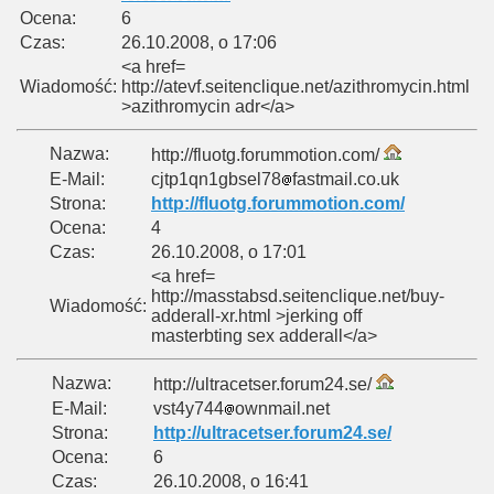
Ocena:
6
Czas:
26.10.2008, o 17:06
<a href=
Wiadomość:
http://atevf.seitenclique.net/azithromycin.html
>azithromycin adr</a>
Nazwa:
http://fluotg.forummotion.com/
E-Mail:
cjtp1qn1gbsel78
fastmail.co.uk
Strona:
http://fluotg.forummotion.com/
Ocena:
4
Czas:
26.10.2008, o 17:01
<a href=
http://masstabsd.seitenclique.net/buy-
Wiadomość:
adderall-xr.html >jerking off
masterbting sex adderall</a>
Nazwa:
http://ultracetser.forum24.se/
E-Mail:
vst4y744
ownmail.net
Strona:
http://ultracetser.forum24.se/
Ocena:
6
Czas:
26.10.2008, o 16:41