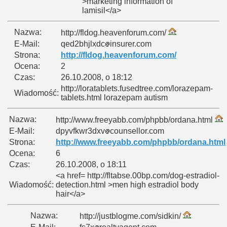
>marketing information of
lamisil</a>
Nazwa:
http://fldog.heavenforum.com/
E-Mail:
qed2bhjlxdc
insurer.com
Strona:
http://fldog.heavenforum.com/
Ocena:
2
Czas:
26.10.2008, o 18:12
http://loratablets.fusedtree.com/lorazepam-
Wiadomość:
tablets.html lorazepam autism
Nazwa:
http://www.freeyabb.com/phpbb/ordana.html
E-Mail:
dpyvfkwr3dxv
counsellor.com
Strona:
http://www.freeyabb.com/phpbb/ordana.html
Ocena:
6
Czas:
26.10.2008, o 18:11
<a href= http://fltabse.00bp.com/dog-estradiol-
Wiadomość:
detection.html >men high estradiol body
hair</a>
Nazwa:
http://justblogme.com/sidkin/