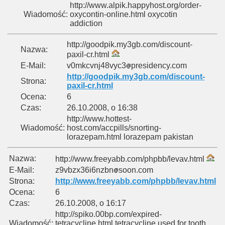
http://www.alpik.happyhost.org/order-
Wiadomość:
oxycontin-online.html oxycotin
addiction
http://goodpik.my3gb.com/discount-
Nazwa:
paxil-cr.html
E-Mail:
v0mkcvnj48vyc3
presidency.com
http://goodpik.my3gb.com/discount-
Strona:
paxil-cr.html
Ocena:
6
Czas:
26.10.2008, o 16:38
http://www.hottest-
Wiadomość:
host.com/accpills/snorting-
lorazepam.html lorazepam pakistan
Nazwa:
http://www.freeyabb.com/phpbb/levav.html
E-Mail:
z9vbzx36i6nzbn
soon.com
Strona:
http://www.freeyabb.com/phpbb/levav.html
Ocena:
6
Czas:
26.10.2008, o 16:17
http://spiko.00bp.com/expired-
Wiadomość:
tetracycline.html tetracycline used for tooth