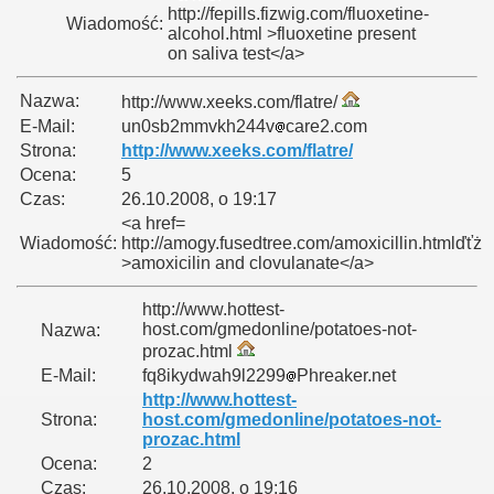
http://fepills.fizwig.com/fluoxetine-
Wiadomość:
alcohol.html >fluoxetine present
on saliva test</a>
Nazwa:
http://www.xeeks.com/flatre/
E-Mail:
un0sb2mmvkh244v
care2.com
Strona:
http://www.xeeks.com/flatre/
Ocena:
5
Czas:
26.10.2008, o 19:17
<a href=
Wiadomość:
http://amogy.fusedtree.com/amoxicillin.htmlďťż
>amoxicilin and clovulanate</a>
http://www.hottest-
host.com/gmedonline/potatoes-not-
Nazwa:
prozac.html
E-Mail:
fq8ikydwah9l2299
Phreaker.net
http://www.hottest-
Strona:
host.com/gmedonline/potatoes-not-
prozac.html
Ocena:
2
Czas:
26.10.2008, o 19:16