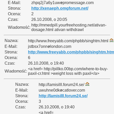
E-Mail:
zhpq2j7a6y1uw
promessage.com
Strona:
http://xenaeph.omgforum.net/
Ocena:
2
Czas:
26.10.2008, o 20:05
http://mmedpill.yourfreehosting.net/ativan-
Wiadomość:
dosage.html ativan withdrawl
Nazwa:
http://www.freeyabb.com/phpbb/singhtm.html
E-Mail:
jstbsx7onn
london.com
Strona:
http://www.freeyabb.com/phpbb/singhtm.htm
Ocena:
6
Czas:
26.10.2008, o 19:40
<a href= http://pillko.00bp.com/where-to-buy-
Wiadomość:
paxil-cr.html >weight loss with paxil</a>
Nazwa:
http://lamisilll.forum24.se/
E-Mail:
uwuhne0dk
catlover.com
Strona:
http://lamisilll.forum24.se/
Ocena:
3
Czas:
26.10.2008, o 19:40
<a href=