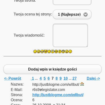
Twoja strona:
Twoja ocena tej strony:
1 (Najlepsze)
Twoja wiadomość:
Dodaj wpis w księdze gości
<- Powrót
1
...
4
5
6
7
8
9
10
...
27
Dalej ->
Nazwa:
http://justblogme.com/wllbut/
E-Mail:
r6s9
legislator.com
Strona:
http://justblogme.com/wllbut/
Ocena:
6