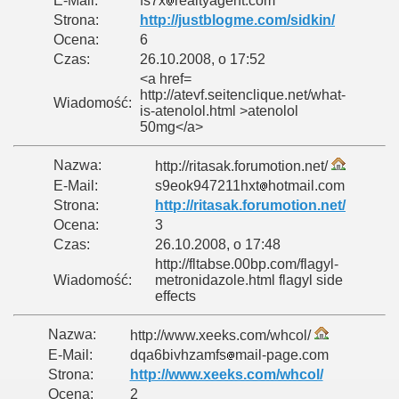
E-Mail:
fs7x
realtyagent.com
Strona:
http://justblogme.com/sidkin/
Ocena:
6
Czas:
26.10.2008, o 17:52
<a href=
http://atevf.seitenclique.net/what-
Wiadomość:
is-atenolol.html >atenolol
50mg</a>
Nazwa:
http://ritasak.forumotion.net/
E-Mail:
s9eok947211hxt
hotmail.com
Strona:
http://ritasak.forumotion.net/
Ocena:
3
Czas:
26.10.2008, o 17:48
http://fltabse.00bp.com/flagyl-
Wiadomość:
metronidazole.html flagyl side
effects
Nazwa:
http://www.xeeks.com/whcol/
E-Mail:
dqa6bivhzamfs
mail-page.com
Strona:
http://www.xeeks.com/whcol/
Ocena:
2