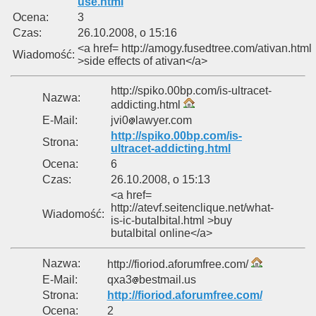
use.html
Ocena:
3
Czas:
26.10.2008, o 15:16
<a href= http://amogy.fusedtree.com/ativan.html
Wiadomość:
>side effects of ativan</a>
http://spiko.00bp.com/is-ultracet-
Nazwa:
addicting.html
E-Mail:
jvi0
lawyer.com
http://spiko.00bp.com/is-
Strona:
ultracet-addicting.html
Ocena:
6
Czas:
26.10.2008, o 15:13
<a href=
http://atevf.seitenclique.net/what-
Wiadomość:
is-ic-butalbital.html >buy
butalbital online</a>
Nazwa:
http://fioriod.aforumfree.com/
E-Mail:
qxa3
bestmail.us
Strona:
http://fioriod.aforumfree.com/
Ocena:
2