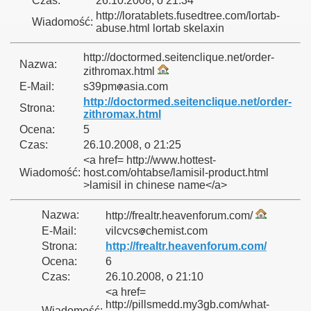
Czas:
26.10.2008, o 21:34
http://loratablets.fusedtree.com/lortab-
Wiadomość:
abuse.html lortab skelaxin
http://doctormed.seitenclique.net/order-
Nazwa:
zithromax.html
E-Mail:
s39pm
asia.com
http://doctormed.seitenclique.net/order-
Strona:
zithromax.html
Ocena:
5
Czas:
26.10.2008, o 21:25
<a href= http://www.hottest-
Wiadomość:
host.com/ohtabse/lamisil-product.html
>lamisil in chinese name</a>
Nazwa:
http://frealtr.heavenforum.com/
E-Mail:
vilcvcs
chemist.com
Strona:
http://frealtr.heavenforum.com/
Ocena:
6
Czas:
26.10.2008, o 21:10
<a href=
http://pillsmedd.my3gb.com/what-
Wiadomość: