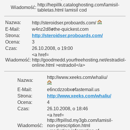
http://hepillk.cataloghosting.com/lamisil-
Wiadomość:
tabletas.html lamisil cod
Nazwa:
http://steroidser.proboards.com/
E-Mail:
w4nz2d8
the-quickest.com
Strona:
http://steroidser.proboards.com/
Ocena:
3
Czas:
26.10.2008, o 19:00
<a href=
Wiadomość:
http://goodmedd.yourfreehosting.net/estradiol-
online.html >estradoil</a>
http://www.xeeks.com/whaliu/
Nazwa:
E-Mail:
e6ncdzzobx
fastemail.us
Strona:
http://www.xeeks.com/whaliu/
Ocena:
4
Czas:
26.10.2008, o 18:46
<a href=
http://frpillsd.my3gb.com/lamisil-
Wiadomość:
non-prescription.html