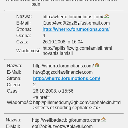
pain
Nazwa:
http://wherro.forumotions.com/
E-Mail:
j1uep4wd9t2gzf5
fast-email.com
Strona:
http://wherro.forumotions.com/
Ocena:
4
Czas:
26.10.2008, o 16:04
http://fepills.fizwig.com/lamisil.html
Wiadomość:
novartis lamisil
Nazwa:
http://wherro.forumotions.com/
E-Mail:
htwq5qgzcd4a
financier.com
Strona:
http://wherro.forumotions.com/
Ocena:
2
Czas:
26.10.2008, o 15:56
<a href=
Wiadomość:
http://pillsmedd.my3gb.com/cephalexin.html
>effects of snorting cephalex</a>
Nazwa:
http://wellbadac.bigforumpro.com/
E-Mail:
eo87ob9uzvotzw
playful.com