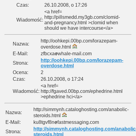
Czas:
26.10.2008, o 17:26
<a href=
http://pillsmedd.my3gb.com/clomid-
Wiadomość:
and-pregnancy.html >clomid when
should we have intercourse</a>
http://oohkepi.00bp.com/lorazepam-
Nazwa:
overdose.html
E-Mail:
zfbcxa
whale-mail.com
http://oohkepi.00bp.com/lorazepam-
Strona:
overdose.html
Ocena:
2
Czas:
26.10.2008, o 17:24
<a href=
Wiadomość:
http://fgaved.00bp.com/ephedrine.html
>ephedrine hci</a>
http://simmynh.cataloghosting.com/anabolic-
Nazwa:
steroids.html
E-Mail:
ku8tgvf8n
fastmessaging.com
http://simmynh.cataloghosting.com/anabolic
Strona:
steroids.html