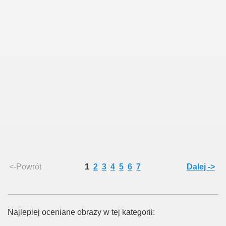
<-Powrót
1
2
3
4
5
6
7
Dalej ->
Najlepiej oceniane obrazy w tej kategorii: