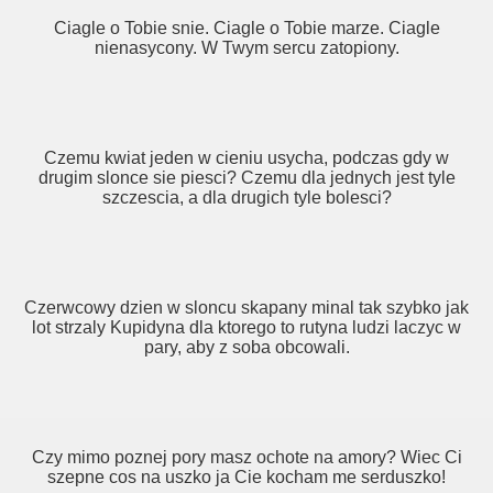
Ciagle o Tobie snie. Ciagle o Tobie marze. Ciagle
nienasycony. W Twym sercu zatopiony.
Czemu kwiat jeden w cieniu usycha, podczas gdy w
drugim slonce sie piesci? Czemu dla jednych jest tyle
szczescia, a dla drugich tyle bolesci?
Czerwcowy dzien w sloncu skapany minal tak szybko jak
lot strzaly Kupidyna dla ktorego to rutyna ludzi laczyc w
pary, aby z soba obcowali.
Czy mimo poznej pory masz ochote na amory? Wiec Ci
szepne cos na uszko ja Cie kocham me serduszko!