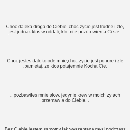
Choc daleka droga do Ciebie, choc zycie jest trudne i zle,
jest jednak ktos w oddali, kto mile pozdrowienia Ci sle !
Choc jestes daleko ode mnie,choc zycie jest ponure i zle
,pamietaj, ze ktos potajemnie Kocha Cie.
...pozbawiles mnie slow, jedynie krew w moich zylach
przemawia do Ciebie...
Bez Ciebie jestem samotny jak wyszeptana mysl podczasz