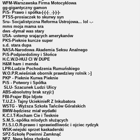
WFM-Warszawska Firma Motocyklowa
gg-gigantyczny gamon
PiS- Prawo i spółka-(-(-(-_-)-)-)-
PTSS-prosiaczek to skurwy syn
Sru- Socjalistyczna Reforma Ustrojowa... lol -.-
mms moja mama sra
dws -dymał was stary
USA- ustemp srających amerykanów
PKS-Pieknie kurcze super
s.d. stara dupa
NASA-Narodowa Akademia Seksu Analnego
PiS-Podpierdolimy i Słońce
H.C.W.D-HUJ CI W DUPE
H&M ham i menda
LPR-Ludzie Pochodzenia Rumuńskiego
W.O.P.R.wieśniak obornik prawdziwy rolnik :-]
PKP - Pieknie Kurwa Pieknie
PiS - Potwory i Spółka
SLU- Szacunek Ludzi Ulicy
ABS-absolutny brak szyji:)
FBI-Frajer Bije Idjote
T.U.Z.I- Tajny UciekinieR Z Inkubatora
WSTG - Wyższa Szkoła Tańców Góralskich
BMW-będziesz miał wydatki
K.C.I.T-Kocham Cie i Tesknie
S.M.S.-spółka mlodych służących
P.I.S.I.O.R-prawo i sprawiedliwośc i ojciec rydzyk
WSK-wiejski sprzet kaskaderski
SPZ-Szkołę Powinni Zamknąć
NFZ. Naga felga zbokola