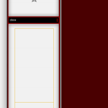
>
<
cbox