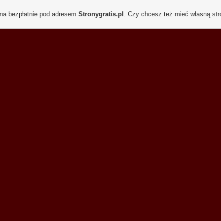
ona bezpłatnie pod adresem
Stronygratis.pl
. Czy chcesz też mieć własną st