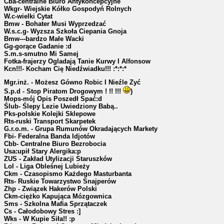
Cba-centralne Biuro Antykoncepcyjne
Wkgr- Wiejskie Kółko Gospodyń Rolnych
W.c-wielki Cytat
Bmw - Bohater Musi Wyprzedzać
W.s.c.g- Wyzsza Szkoła Ciepania Gnoja
Bmw---bardzo Małe Wacki
Gg-gorące Gadanie :d
S.m.s-smutno Mi Samej
Fotka-frajerzy Ogladają Tanie Kurwy I Alfonsow
Kcn!!!- Kocham Cię Niedźwiadku!!! :*:*:*
Mgr.inż. - Możesz Gówno Robic I Nieźle Zyć
S.p.d - Stop Piratom Drogowym ! !! !!!
)
Mops-mój Opis Poszedł Spać:d
Ślub- Ślepy Lezie Uwiedziony Babą..
Pks-polskie Kolejki Sklepowe
Rts-ruski Transport Skarpetek
G.r.o.m. - Grupa Rumunów Okradających Markety
Fbi- Federalna Banda Idjotów
Cbb- Centralne Biuro Bezrobocia
Usa:upił Stary Alergika:p
ZUS - Zakład Utylizacji Staruszków
Lol - Liga Obleśnej Lubieży
Ckm - Czasopismo Każdego Masturbanta
Rts- Ruskie Towarzystwo Snajperów
Zhp - Związek Hakerów Polski
Ckm-ciężko Kapująca Mózgownica
Sms - Szkolna Mafia Sprzątaczek
Cs - Całodobowy Stres :]
Wks - W Kupie Siła!! :p