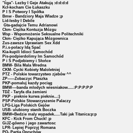
"liga"- Lezby I Geje Atakują :d:d:d:d
Kcł-kocham Cie Łukaszku
P I S Potwory I Spółka
Bmw - Bandziory Maja Wladze ;p
Lid-lesby I Debile
Gta-gadajcie Temu Adrianowi
Ckm- Ciężka Kontuzja Mózgu
Wsp - Wspomożenie Seksualne Politechniki
Ckm- Ciężko Kapująca Mózgownica
Zus-zawsze Uprawiam Sex Xdd
P.i.s-polacy Idą Spać
Kia-kupili Idioci Samochód
Pis-podpierdolimy Im Samochód
P i S Podjebiemy i Słońce
BMW- Bila Mala Wredna
CKM- Cycki Kobiety Maloletniej
PTZ - Polskie towarzystwo zjebów ^^
ZP------Zobaczyc Ptaszka
PKP-pomaluj kazdy pociąg
BMW----banda mlodych wiesniakow.....:P:P:P:P:P
TDŻ - Taryfa dla żemieni
PKP - pieknie kurwa pieknie...:)
PSP-Polskie Stowarzyszenie Palaczy
LPG-Liga Polskich Gejów
USB- ulubiony stanik Boczka
BMW=Bedzie maly wypadek.....Taki jak Titanica:p:p
KFC - Kick From Chuck! ;p
GiJZ-gówno i jego zawartosc
LPR- Lepiej Poprzyj Romana
PO- Partia Oprychów