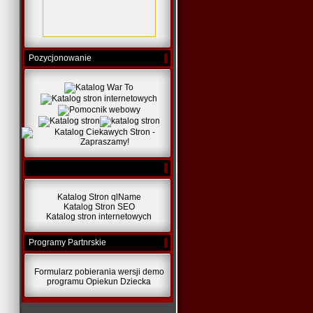
Pozycjonowanie
Katalog Stron qlName
Katalog Stron SEO
Katalog stron internetowych
Programy Partnrskie
Formularz pobierania wersji demo
programu Opiekun Dziecka