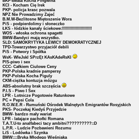
BKP-Beata Kocha Pingwina
KCI - Kocham Cię Irek
PKP- policja krasc pozwala
NPZ Nie Prowadzimy Zajeć
B.M.W-Bezlitosne Miętoszenie Wora
PiS - podpierdolimy i słoneczko
ŁKS - łódzkie kanały ściekowe:!!!!!!!!!!!!!!!!!!!!!!!!
WOS - włoska ochrona spagetti
BMW-Bandyci mają wszystko.
SLD: SAMOKRYTYKA LEWICY DEMOKRATYCZNEJ
TPD-Towarzystwo przyjaciół debili
PiS - Potwory i Spółka
WsK- WIeJskI SPrzĘt KAsKAdeRsKI
PIS-piwo i sex
CCC- Całkiem Ciulowe Ceny
PKP-Polska kradnie pampersy
PKP-Polska Kocha Piguly
CKM-ciężka kontuzja mózgu
ABS-absolutny brak szczęścia
P.I.S - Piwo I Sex
LPR - Lotnicze Pogotowie Ratunkowe
PC = Pepsi Cola
R.O.W.E.R - Rumuński Ośrodek Walnętych Emigrantów Rosyjskich
PKS- Poczekaj Kiedyś Przyjedzie
BMW- bardzo mały wariat
LPR - latające pachołki Romana
T.A.T.U-to analfabeci tacy ambitni??????????::D
L.P.R. - Ludzie Pozbawieni Rozumu
LiS - Lodówka i Szynka
BMW::::Bryka Młodego Wieśniaka