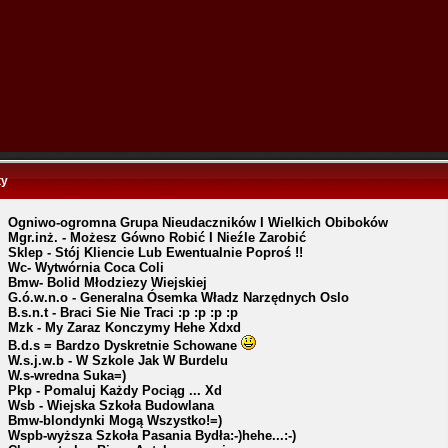
ty
Ogniwo-ogromna Grupa Nieudaczników I Wielkich Obiboków
Mgr.inż. - Możesz Gówno Robić I Nieźle Zarobić
Sklep - Stój Kliencie Lub Ewentualnie Poproś !!
Wc- Wytwórnia Coca Coli
Bmw- Bolid Młodziezy Wiejskiej
G.ó.w.n.o - Generalna Ósemka Władz Narzędnych Oslo
B.s.n.t - Braci Sie Nie Traci :p :p :p :p
Mzk - My Zaraz Konczymy Hehe Xdxd
B.d.s = Bardzo Dyskretnie Schowane
W.s.j.w.b - W Szkole Jak W Burdelu
W.s-wredna Suka=)
Pkp - Pomaluj Każdy Pociąg ... Xd
Wsb - Wiejska Szkoła Budowlana
Bmw-blondynki Mogą Wszystko!=)
Wspb-wyższa Szkoła Pasania Bydła:-)hehe...:-)