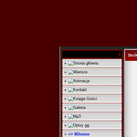
Skró
=> Milosne