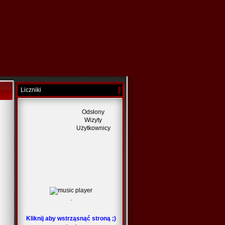
Liczniki
Odsłony
Wizyty
Użytkownicy
.
Kliknij aby wstrząsnąć stroną ;)