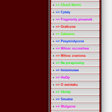
=> Chuck Norris
=> Cytaty
=> Fragmenty piosenek
=> Graficzne
=> Zabawne
=> Pesymistyczne
=> Miłosc szczesliwa
=> Miłosc zraniona
=> Na przeprosiny
=> Imieninowe
=> HwDp
=> O swistaku
=> Skróty
=> Smutne
=> Wulgarne