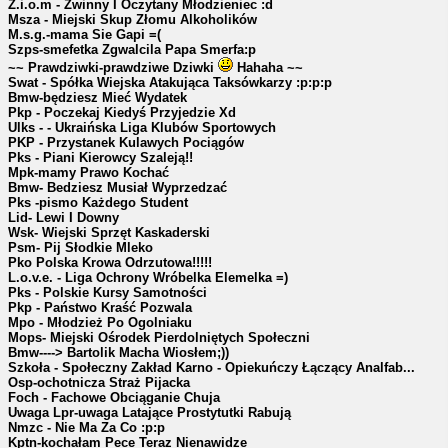
Z.i.o.m - Zwinny I Oczytany Młodzieniec :d
Msza - Miejski Skup Złomu Alkoholików
M.s.g.-mama Sie Gapi =(
Szps-smefetka Zgwalcila Papa Smerfa:p
~~ Prawdziwki-prawdziwe Dziwki
Hahaha ~~
Swat - Spółka Wiejska Atakująca Taksówkarzy :p:p:p
Bmw-będziesz Mieć Wydatek
Pkp - Poczekaj Kiedyś Przyjedzie Xd
Ulks - - Ukraińska Liga Klubów Sportowych
PKP - Przystanek Kulawych Pociągów
Pks - Piani Kierowcy Szaleją!!
Mpk-mamy Prawo Kochać
Bmw- Bedziesz Musiał Wyprzedzać
Pks -pismo Każdego Student
Lid- Lewi I Downy
Wsk- Wiejski Sprzęt Kaskaderski
Psm- Pij Słodkie Mleko
Pko Polska Krowa Odrzutowa!!!!!
L.o.v.e. - Liga Ochrony Wróbelka Elemelka =)
Pks - Polskie Kursy Samotności
Pkp - Państwo Kraść Pozwala
Mpo - Młodzież Po Ogolniaku
Mops- Miejski Ośrodek Pierdolniętych Społeczni
Bmw----> Bartolik Macha Wiosłem;))
Szkoła - Społeczny Zakład Karno - Opiekuńczy Łączący Analfab...
Osp-ochotnicza Straż Pijacka
Foch - Fachowe Obciąganie Chuja
Uwaga Lpr-uwaga Latające Prostytutki Rabują
Nmzc - Nie Ma Za Co :p:p
Kptn-kochałam Pece Teraz Nienawidze