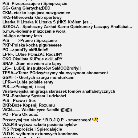
PiS- Przepraszajcie i Spieprzajcie
GG- Gang Giertycha;DDD
CKM- ciezko kapujaca mozgownice
HKS-Hitlerowski klub sportowy
Literka H Literka K Literka S (HKS Królem jes...
SZKOŁA - Społeczny Zakład Karno Opiekunczy Łączący Analfabat...
b.m.w.-bolesne miazdzenie wora
lol-liga ochrony lesb
PiS------->Pranie i Sprzątanie
PKP-Polska kocha pigułeeeeee
PO -->pobITy okRUtnIe!!
LPR--. LUbie POniŻAć RodzINY
OKO Okulista KUPuje okULaRY
SNAF--.Sam nie wiem ale fajny
LiS--. LuBIĘ instruktorów SaMOOBroNy!!
TPSA-->Teraz POdwyższymy skurwysynom abonament
GSM---> Giertych szarga mundurkami
LPR--->Lubie polskie renty
PIS--->Pociągnij i ssaj
Wisła-wiejska imigracja staruszek łomów analfabetycznych
PSL-Porąbany System Ludzkości
PiS - Prawo i Sex
BKR-Boże Kopsnij Rozumu
WCN------- Wielkie cyce Natalki:)))))))))
PO - Pora Okradać
Przeczytaj ten skrót: * B.D.J.Q.P. - smacznego!
)
W.S.P.B-wyższa szkoła pasienia byków
PiS Przeproście i Spierdalajcie
W.D.K. wytfurnia dziurawych kondonów