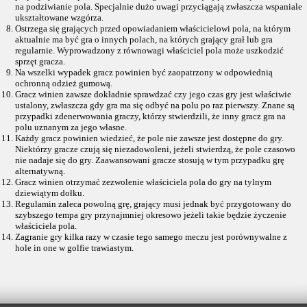
na podziwianie pola. Specjalnie dużo uwagi przyciągają zwłaszcza wspaniale
ukształtowane wzgórza.
Ostrzega się grających przed opowiadaniem właścicielowi pola, na którym
aktualnie ma być gra o innych polach, na których grający grał lub gra
regularnie. Wyprowadzony z równowagi właściciel pola może uszkodzić
sprzęt gracza.
Na wszelki wypadek gracz powinien być zaopatrzony w odpowiednią
ochronną odzież gumową.
Gracz winien zawsze dokładnie sprawdzać czy jego czas gry jest właściwie
ustalony, zwłaszcza gdy gra ma się odbyć na polu po raz pierwszy. Znane są
przypadki zdenerwowania graczy, którzy stwierdzili, że inny gracz gra na
polu uznanym za jego własne.
Każdy gracz powinien wiedzieć, że pole nie zawsze jest dostępne do gry.
Niektórzy gracze czują się niezadowoleni, jeżeli stwierdzą, że pole czasowo
nie nadaje się do gry. Zaawansowani gracze stosują w tym przypadku grę
alternatywną.
Gracz winien otrzymać zezwolenie właściciela pola do gry na tylnym
dziewiątym dołku.
Regulamin zaleca powolną grę, grający musi jednak być przygotowany do
szybszego tempa gry przynajmniej okresowo jeżeli takie będzie życzenie
właściciela pola.
Zagranie gry kilka razy w czasie tego samego meczu jest porównywalne z
hole in one w golfie trawiastym.