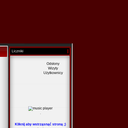
Liczniki
Odsłony
Wizyty
Użytkownicy
.
Kliknij aby wstrząsnąć stroną ;)