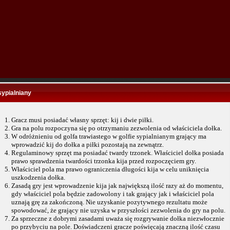
sypialniany
Gracz musi posiadać własny sprzęt: kij i dwie piłki.
Gra na polu rozpoczyna się po otrzymaniu zezwolenia od właściciela dołka.
W odróżnieniu od golfa trawiastego w golfie sypialnianym grający ma
wprowadzić kij do dołka a piłki pozostają na zewnątrz.
Regulaminowy sprzęt ma posiadać twardy trzonek. Właściciel dołka posiada
prawo sprawdzenia twardości trzonka kija przed rozpoczęciem gry.
Właściciel pola ma prawo ograniczenia długości kija w celu uniknięcia
uszkodzenia dołka.
Zasadą gry jest wprowadzenie kija jak największą ilość razy aż do momentu,
gdy właściciel pola będzie zadowolony i tak grający jak i właściciel pola
uznają grę za zakończoną. Nie uzyskanie pozytywnego rezultatu może
spowodować, że grający nie uzyska w przyszłości zezwolenia do gry na polu.
Za sprzeczne z dobrymi zasadami uważa się rozgrywanie dołka niezwłocznie
po przybyciu na pole. Doświadczeni gracze poświęcają znaczną ilość czasu