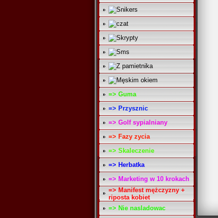
=> Guma
=> Przysznic
=> Golf sypialniany
=> Fazy zycia
=> Skaleczenie
=> Herbatka
=> Marketing w 10 krokach
=> Manifest mężczyzny +
riposta kobiet
=> Nie nasladowac