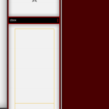
>
<
cbox