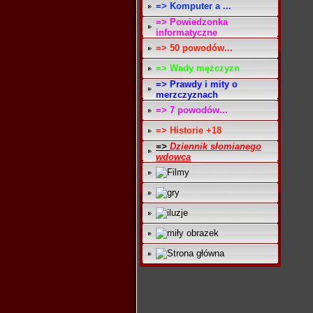
=> Komputer a ...
=> Powiedzonka
informatyczne
=> 50 powodów...
=> Wady mężczyzn
=> Prawdy i mity o
merzczyznach
=> 7 powodów...
=> Historie +18
=>
Dziennik słomianego
wdowca