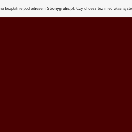
ona bezpłatnie pod adresem
Stronygratis.pl
. Czy chcesz też mieć własną st