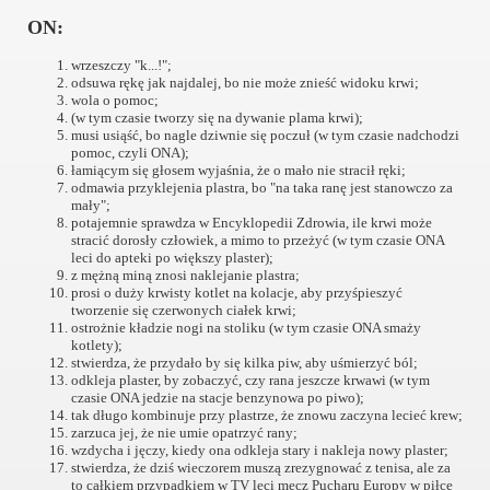
ON:
wrzeszczy "k...!";
odsuwa rękę jak najdalej, bo nie może znieść widoku krwi;
wola o pomoc;
(w tym czasie tworzy się na dywanie plama krwi);
musi usiąść, bo nagle dziwnie się poczuł (w tym czasie nadchodzi
pomoc, czyli ONA);
łamiącym się głosem wyjaśnia, że o mało nie stracił ręki;
odmawia przyklejenia plastra, bo "na taka ranę jest stanowczo za
mały";
potajemnie sprawdza w Encyklopedii Zdrowia, ile krwi może
stracić dorosły człowiek, a mimo to przeżyć (w tym czasie ONA
leci do apteki po większy plaster);
z mężną miną znosi naklejanie plastra;
prosi o duży krwisty kotlet na kolacje, aby przyśpieszyć
tworzenie się czerwonych ciałek krwi;
ostrożnie kładzie nogi na stoliku (w tym czasie ONA smaży
kotlety);
stwierdza, że przydało by się kilka piw, aby uśmierzyć ból;
odkleja plaster, by zobaczyć, czy rana jeszcze krwawi (w tym
czasie ONA jedzie na stacje benzynowa po piwo);
tak długo kombinuje przy plastrze, że znowu zaczyna lecieć krew;
zarzuca jej, że nie umie opatrzyć rany;
wzdycha i jęczy, kiedy ona odkleja stary i nakleja nowy plaster;
stwierdza, że dziś wieczorem muszą zrezygnować z tenisa, ale za
to całkiem przypadkiem w TV leci mecz Pucharu Europy w piłce