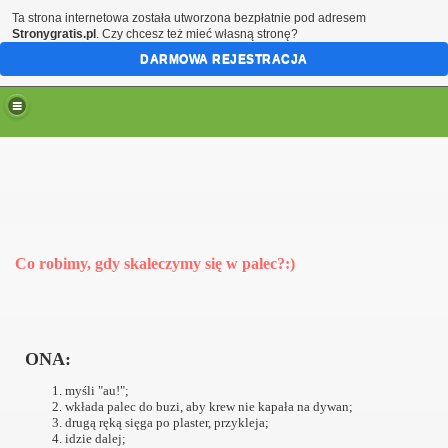
Ta strona internetowa została utworzona bezpłatnie pod adresem
Stronygratis.pl
. Czy chcesz też mieć własną stronę?
DARMOWA REJESTRACJA
Co robimy, gdy skaleczymy się w palec?:)
ONA:
myśli "au!";
wkłada palec do buzi, aby krew nie kapała na dywan;
drugą ręką sięga po plaster, przykleja;
idzie dalej;