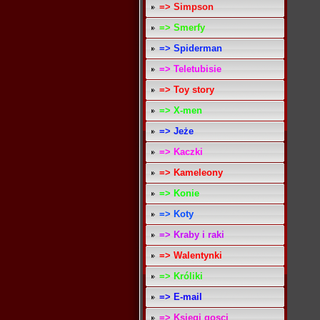
=> Simpson
=> Smerfy
=> Spiderman
=> Teletubisie
=> Toy story
=> X-men
=> Jeże
=> Kaczki
=> Kameleony
=> Konie
=> Koty
=> Kraby i raki
=> Walentynki
=> Króliki
=> E-mail
=> Ksiegi gosci