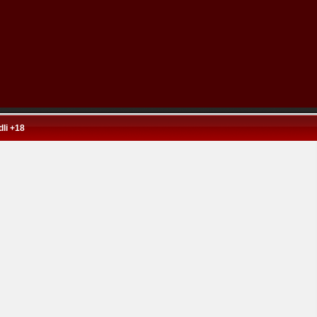
li +18