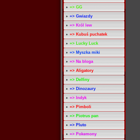
=> GG
=> Gwiazdy
=> Król lew
=> Kubuś puchatek
=> Lucky Luck
=> Myszka miki
=> Na bloga
=> Aligatory
=> Delfiny
=> Dinozaury
=> Indyk
=> Pimboli
=> Piotrus pan
=> Pluto
=> Pokemony