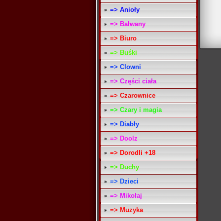
=> Anioły
=> Bałwany
=> Biuro
=> Buśki
=> Clowni
=> Części ciała
=> Czarownice
=> Czary i magia
=> Diabły
=> Doolz
=> Dorodli +18
=> Duchy
=> Dzieci
=> Mikołaj
=> Muzyka