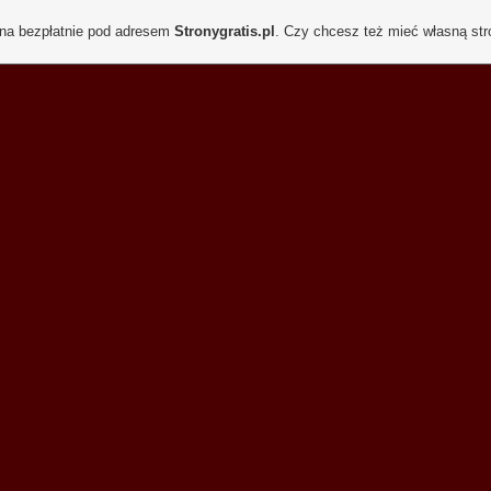
ona bezpłatnie pod adresem
Stronygratis.pl
. Czy chcesz też mieć własną st