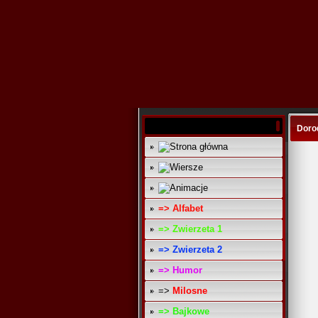
Dorod
=> Alfabet
=> Zwierzeta 1
=> Zwierzeta 2
=> Humor
=>
Milosne
=> Bajkowe