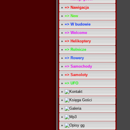
=> Nawigacja
=> New
=> W budowie
=> Welcome
=> Helikoptery
=> Rolnicze
=> Rowery
=> Samochody
=> Samoloty
=> UFO