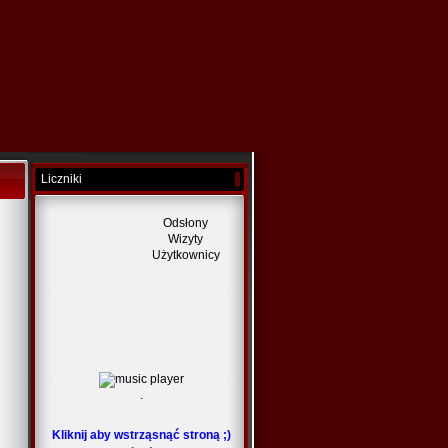
Liczniki
Odsłony
Wizyty
Użytkownicy
.
Kliknij aby wstrząsnąć stroną ;)