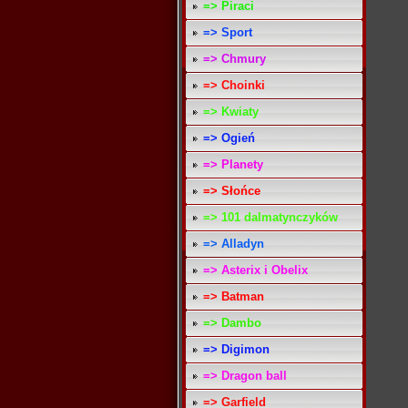
=> Piraci
=> Sport
=> Chmury
=> Choinki
=> Kwiaty
=> Ogień
=> Planety
=> Słońce
=> 101 dalmatynczyków
=> Alladyn
=> Asterix i Obelix
=> Batman
=> Dambo
=> Digimon
=> Dragon ball
=> Garfield