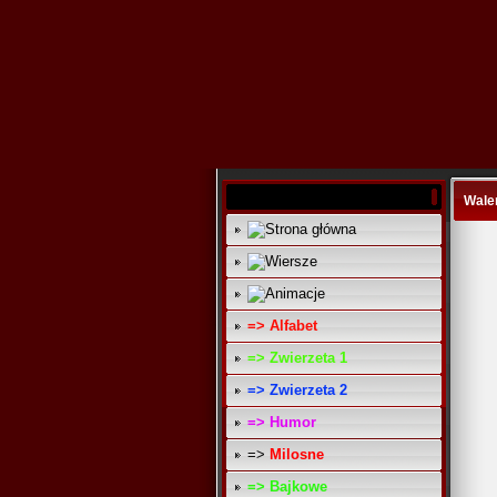
Wale
=> Alfabet
=> Zwierzeta 1
=> Zwierzeta 2
=> Humor
=>
Milosne
=> Bajkowe