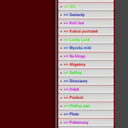
=> GG
=> Gwiazdy
=> Król lew
=> Kubuś puchatek
=> Lucky Luck
=> Myszka miki
=> Na bloga
=> Aligatory
=> Delfiny
=> Dinozaury
=> Indyk
=> Pimboli
=> Piotrus pan
=> Pluto
=> Pokemony