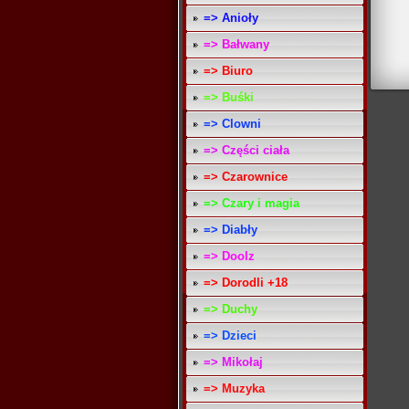
=> Anioły
=> Bałwany
=> Biuro
=> Buśki
=> Clowni
=> Części ciała
=> Czarownice
=> Czary i magia
=> Diabły
=> Doolz
=> Dorodli +18
=> Duchy
=> Dzieci
=> Mikołaj
=> Muzyka