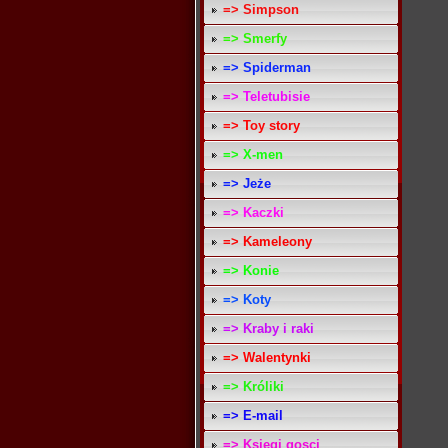
=> Simpson
=> Smerfy
=> Spiderman
=> Teletubisie
=> Toy story
=> X-men
=> Jeże
=> Kaczki
=> Kameleony
=> Konie
=> Koty
=> Kraby i raki
=> Walentynki
=> Króliki
=> E-mail
=> Ksiegi gosci