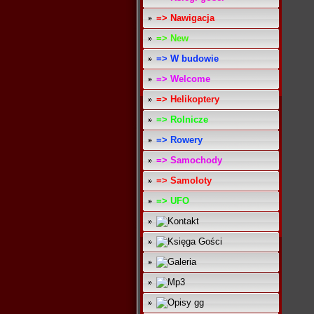
=> Nawigacja
=> New
=> W budowie
=> Welcome
=> Helikoptery
=> Rolnicze
=> Rowery
=> Samochody
=> Samoloty
=> UFO