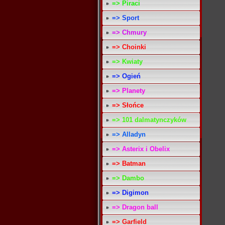
=> Piraci
=> Sport
=> Chmury
=> Choinki
=> Kwiaty
=> Ogień
=> Planety
=> Słońce
=> 101 dalmatynczyków
=> Alladyn
=> Asterix i Obelix
=> Batman
=> Dambo
=> Digimon
=> Dragon ball
=> Garfield