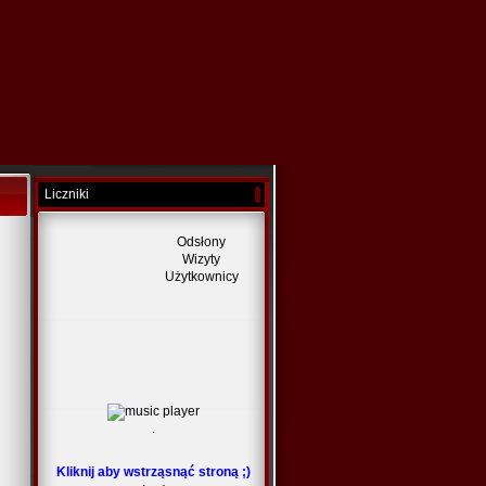
Liczniki
Odsłony
Wizyty
Użytkownicy
.
Kliknij aby wstrząsnąć stroną ;)