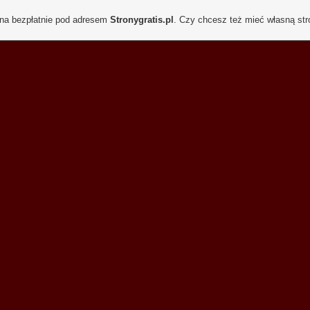
ona bezpłatnie pod adresem
Stronygratis.pl
. Czy chcesz też mieć własną st