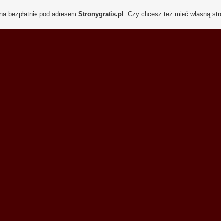
ona bezpłatnie pod adresem
Stronygratis.pl
. Czy chcesz też mieć własną st