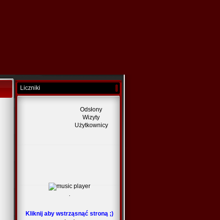
Liczniki
Odsłony
Wizyty
Użytkownicy
.
Kliknij aby wstrząsnąć stroną ;)