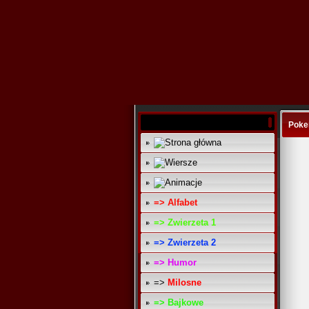
Pok
=> Alfabet
=> Zwierzeta 1
=> Zwierzeta 2
=> Humor
=>
Milosne
=> Bajkowe