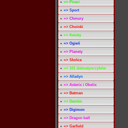
=> Piraci
=> Sport
=> Chmury
=> Choinki
=> Kwiaty
=> Ogień
=> Planety
=> Słońce
=> 101 dalmatynczyków
=> Alladyn
=> Asterix i Obelix
=> Batman
=> Dambo
=> Digimon
=> Dragon ball
=> Garfield