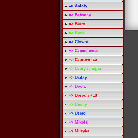
=> Anioły
=> Bałwany
=> Biuro
=> Buśki
=> Clowni
=> Części ciała
=> Czarownice
=> Czary i magia
=> Diabły
=> Doolz
=> Dorodli +18
=> Duchy
=> Dzieci
=> Mikołaj
=> Muzyka