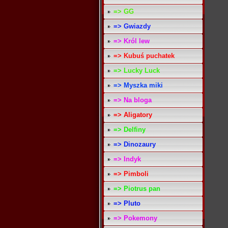
=> GG
=> Gwiazdy
=> Król lew
=> Kubuś puchatek
=> Lucky Luck
=> Myszka miki
=> Na bloga
=> Aligatory
=> Delfiny
=> Dinozaury
=> Indyk
=> Pimboli
=> Piotrus pan
=> Pluto
=> Pokemony