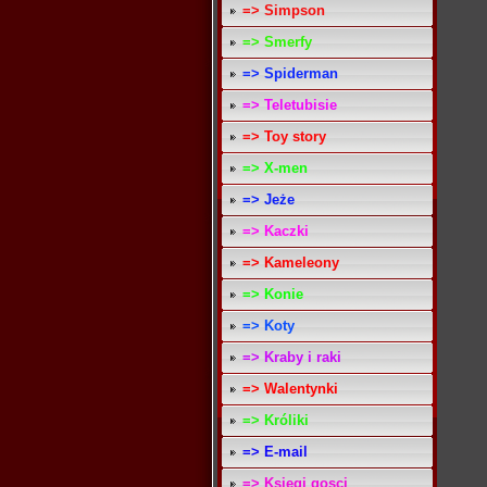
=> Simpson
=> Smerfy
=> Spiderman
=> Teletubisie
=> Toy story
=> X-men
=> Jeże
=> Kaczki
=> Kameleony
=> Konie
=> Koty
=> Kraby i raki
=> Walentynki
=> Króliki
=> E-mail
=> Ksiegi gosci