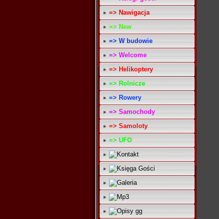
=> Nawigacja
=> New
=> W budowie
=> Welcome
=> Helikoptery
=> Rolnicze
=> Rowery
=> Samochody
=> Samoloty
=> UFO