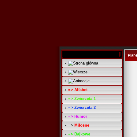
Plan
=> Alfabet
=> Zwierzeta 1
=> Zwierzeta 2
=> Humor
=>
Milosne
=> Bajkowe