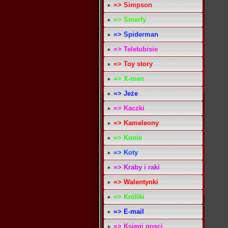
=> Simpson
=> Smerfy
=> Spiderman
=> Teletubisie
=> Toy story
=> X-men
=> Jeże
=> Kaczki
=> Kameleony
=> Konie
=> Koty
=> Kraby i raki
=> Walentynki
=> Króliki
=> E-mail
=> Ksiegi gosci