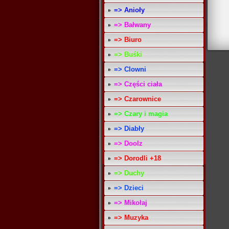
=> Anioły
=> Bałwany
=> Biuro
=> Buśki
=> Clowni
=> Części ciała
=> Czarownice
=> Czary i magia
=> Diabły
=> Doolz
=> Dorodli +18
=> Duchy
=> Dzieci
=> Mikołaj
=> Muzyka