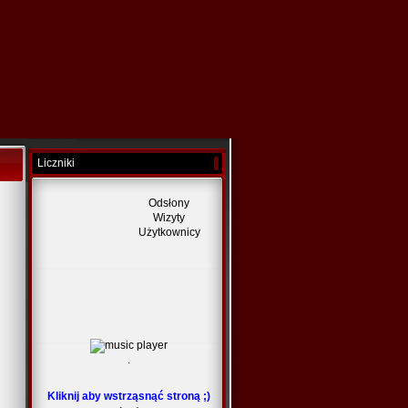
Liczniki
Odsłony
Wizyty
Użytkownicy
.
Kliknij aby wstrząsnąć stroną ;)