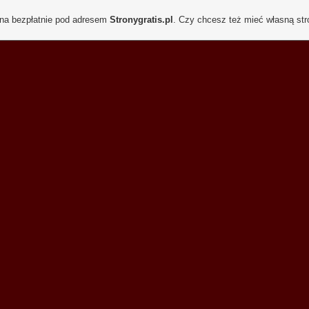
ona bezpłatnie pod adresem
Stronygratis.pl
. Czy chcesz też mieć własną st