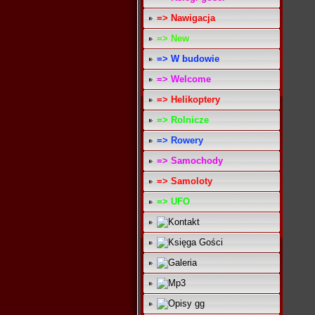
=> Nawigacja
=> New
=> W budowie
=> Welcome
=> Helikoptery
=> Rolnicze
=> Rowery
=> Samochody
=> Samoloty
=> UFO