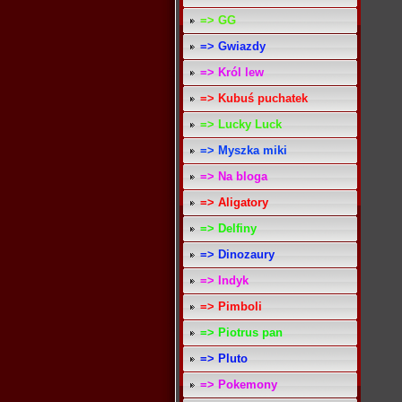
=> GG
=> Gwiazdy
=> Król lew
=> Kubuś puchatek
=> Lucky Luck
=> Myszka miki
=> Na bloga
=> Aligatory
=> Delfiny
=> Dinozaury
=> Indyk
=> Pimboli
=> Piotrus pan
=> Pluto
=> Pokemony