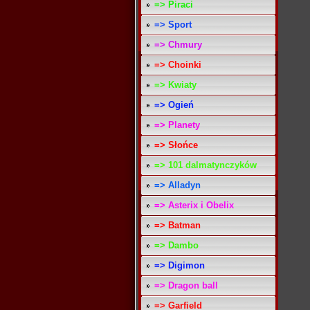
=> Piraci
=> Sport
=> Chmury
=> Choinki
=> Kwiaty
=> Ogień
=> Planety
=> Słońce
=> 101 dalmatynczyków
=> Alladyn
=> Asterix i Obelix
=> Batman
=> Dambo
=> Digimon
=> Dragon ball
=> Garfield